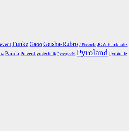
Funke
Geisha-Rubro
Gaoo
eevent
JGW Berckholtz
J-Fireworks
Pyroland
Panda
Pulver-Pyrotechnik
Pyrotrade
Pyrogiochi
cht