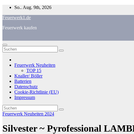
Zum
So.. Aug. 9th, 2026
Inhalt
Feuerwerk1.de
springen
Feuerwerk kaufen
Feuerwerk Neuheiten
TOP 15
Knaller/ Böller
Batterien
Datenschutz
Cookie-Richtlinie (EU)
Impressum
Feuerwerk Neuheiten 2024
Silvester ~ Pyrofessional LAM