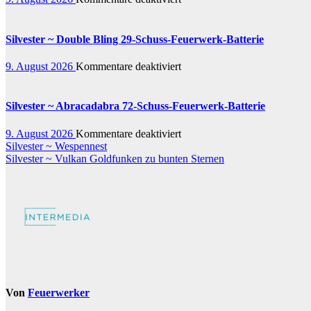
Silvester
~
Pride
Silvester ~ Double Bling 29-Schuss-Feuerwerk-Batterie
And
Joy
für
9. August 2026
Kommentare deaktiviert
Bombenrohre
Silvester
~
Double
Silvester ~ Abracadabra 72-Schuss-Feuerwerk-Batterie
Bling
29-
für
9. August 2026
Kommentare deaktiviert
Schuss-
Beitragsnavigation
Silvester
Silvester ~ Wespennest
Feuerwerk-
~
Silvester ~ Vulkan Goldfunken zu bunten Sternen
Batterie
Abracadabra
72-
Schuss-
Feuerwerk-
Batterie
Von
Feuerwerker