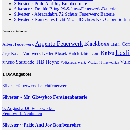
Silvester ~ Pride And Joy Bombenrohre
Silvester ~ Double Bling 29-Schuss-Feuerwerk-Batterie
Silvester ~ Abracadabra 72-Schuss-Feuerwerk-Batterie
Silvester ~ Römisches Licht Mix – 8 Schuss Kal. C, 5er Sortim
Feuerwerk-Suche
Argento Feuerwerk
Blackboxx
Com
Albert Feuerwerk
Cialfir
Lesli
Knixs
Katan Vuurwerk
Keller
Klasek
Knicklichter.com
Jorge
Startrade
TIB Heyne
Vulc
VOLT! Fireworks
Volksfeuerwerk
RIAKEO
TOP Angebote
Silvesterfeuerwerk|Leuchtfeuerwerk
Silvester ~ Mr. Glowyboo Fontänenbatterie
9. August 2026
Feuerwerker
Feuerwerk Neuheiten
Silvester ~ Pride And Joy Bombenrohre