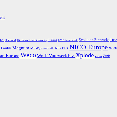
ent
fir
et
Evolution Fireworks
El Gato
Diamond
EMP Feuerwerk
Di Blasio Elio Fireworks
NICO Europe
Magnum
Läubli
MR-Pyrotechnik
NEXT FX
Nordli
Weco
Xplode
an Europe
Wolff Vuurwerk b.v.
Zink
Zena