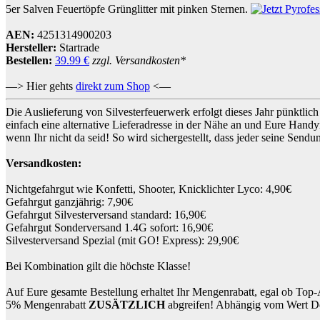
5er Salven Feuertöpfe Grünglitter mit pinken Sternen.
AEN:
4251314900203
Hersteller:
Startrade
Bestellen:
39.99 €
zzgl. Versandkosten*
—> Hier gehts
direkt zum Shop
<—
Die Auslieferung von Silvesterfeuerwerk erfolgt dieses Jahr pünktl
einfach eine alternative Lieferadresse in der Nähe an und Eure Handy
wenn Ihr nicht da seid! So wird sichergestellt, dass jeder seine Sen
Versandkosten:
Nichtgefahrgut wie Konfetti, Shooter, Knicklichter Lyco: 4,90€
Gefahrgut ganzjährig: 7,90€
Gefahrgut Silvesterversand standard: 16,90€
Gefahrgut Sonderversand 1.4G sofort: 16,90€
Silvesterversand Spezial (mit GO! Express): 29,90€
Bei Kombination gilt die höchste Klasse!
Auf Eure gesamte Bestellung erhaltet Ihr Mengenrabatt, egal ob Top-
5% Mengenrabatt
ZUSÄTZLICH
abgreifen! Abhängig vom Wert Dei