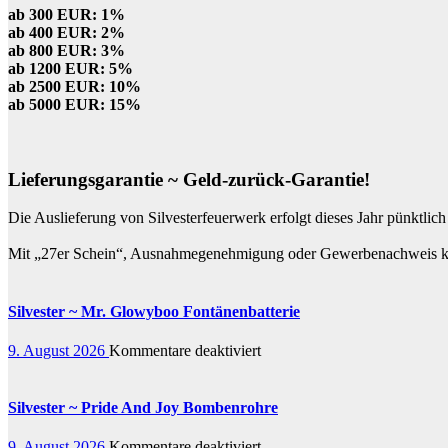
ab 300 EUR: 1%
ab 400 EUR: 2%
ab 800 EUR: 3%
ab 1200 EUR: 5%
ab 2500 EUR: 10%
ab 5000 EUR: 15%
Lieferungsgarantie ~ Geld-zurück-Garantie!
Die Auslieferung von Silvesterfeuerwerk erfolgt dieses Jahr pünktli
Mit „27er Schein“, Ausnahmegenehmigung oder Gewerbenachweis kön
Silvester ~ Mr. Glowyboo Fontänenbatterie
für
9. August 2026
Kommentare deaktiviert
Silvester
~
Mr.
Silvester ~ Pride And Joy Bombenrohre
Glowyboo
Fontänenbatterie
für
9. August 2026
Kommentare deaktiviert