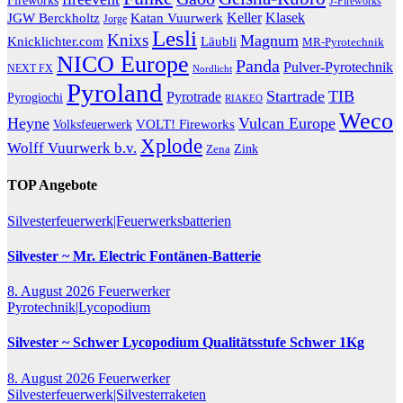
Fireworks
J-Fireworks
Katan Vuurwerk
Keller
Klasek
JGW Berckholtz
Jorge
Lesli
Knixs
Magnum
Knicklichter.com
Läubli
MR-Pyrotechnik
NICO Europe
Panda
Pulver-Pyrotechnik
NEXT FX
Nordlicht
Pyroland
Startrade
TIB
Pyrotrade
Pyrogiochi
RIAKEO
Weco
Heyne
Vulcan Europe
VOLT! Fireworks
Volksfeuerwerk
Xplode
Wolff Vuurwerk b.v.
Zink
Zena
TOP Angebote
Silvesterfeuerwerk|Feuerwerksbatterien
Silvester ~ Mr. Electric Fontänen-Batterie
8. August 2026
Feuerwerker
Pyrotechnik|Lycopodium
Silvester ~ Schwer Lycopodium Qualitätsstufe Schwer 1Kg
8. August 2026
Feuerwerker
Silvesterfeuerwerk|Silvesterraketen