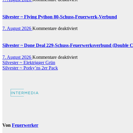
Feuerwerk-
Silvester
Batterie
~
Dream
Silvester ~ Flying Python 80-Schuss-Feuerwerk-Verbund
Lights
(Irrlichter)
für
7. August 2026
Kommentare deaktiviert
83-
Silvester
Schuss-
~
Feuerwerk-
Flying
Silvester ~ Done Deal 229-Schuss-Feuerwerksverbund (Double
Batterie
Python
80-
für
7. August 2026
Kommentare deaktiviert
Schuss-
Beitragsnavigation
Silvester
Silvester ~ Elektrigger Grün
Feuerwerk-
~
Silvester ~ Porky’ns 2er Pack
Verbund
Done
Deal
229-
Schuss-
Feuerwerksverbund
(Double
Compound)
Von
Feuerwerker