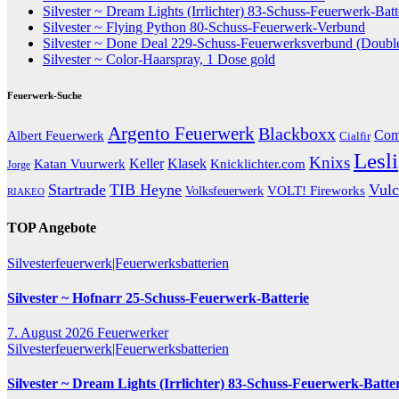
Silvester ~ Dream Lights (Irrlichter) 83-Schuss-Feuerwerk-Batt
Silvester ~ Flying Python 80-Schuss-Feuerwerk-Verbund
Silvester ~ Done Deal 229-Schuss-Feuerwerksverbund (Doub
Silvester ~ Color-Haarspray, 1 Dose gold
Feuerwerk-Suche
Argento Feuerwerk
Blackboxx
Com
Albert Feuerwerk
Cialfir
Lesli
Knixs
Katan Vuurwerk
Keller
Klasek
Knicklichter.com
Jorge
Startrade
TIB Heyne
Vulc
VOLT! Fireworks
Volksfeuerwerk
RIAKEO
TOP Angebote
Silvesterfeuerwerk|Feuerwerksbatterien
Silvester ~ Hofnarr 25-Schuss-Feuerwerk-Batterie
7. August 2026
Feuerwerker
Silvesterfeuerwerk|Feuerwerksbatterien
Silvester ~ Dream Lights (Irrlichter) 83-Schuss-Feuerwerk-Batte