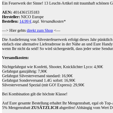
Ein Feuerwerk der Sinne! 13 Leucht-Artikel mit traumhaft schönen Gl
AEN:
4014361535183
Hersteller:
NICO Europe
Bestellen:
14.99 €
zzgl. Versandkosten*
—> Hier gehts
direkt zum Shop
<—
Die Auslieferung von Silvesterfeuerwerk erfolgt dieses Jahr pünktl
einfach eine alternative Lieferadresse in der Nähe an und Eure Handy
wenn Ihr nicht da seid! So wird sichergestellt, dass jeder seine Sen
Versandkosten:
Nichtgefahrgut wie Konfetti, Shooter, Knicklichter Lyco: 4,90€
Gefahrgut ganzjährig: 7,90€
Gefahrgut Silvesterversand standard: 16,90€
Gefahrgut Sonderversand 1.4G sofort: 16,90€
Silvesterversand Spezial (mit GO! Express): 29,90€
Bei Kombination gilt die höchste Klasse!
Auf Eure gesamte Bestellung erhaltet Ihr Mengenrabatt, egal ob Top-
5% Mengenrabatt
ZUSÄTZLICH
abgreifen! Abhängig vom Wert Dei