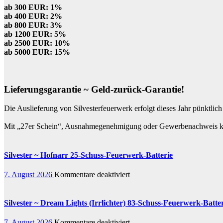
ab 300 EUR: 1%
ab 400 EUR: 2%
ab 800 EUR: 3%
ab 1200 EUR: 5%
ab 2500 EUR: 10%
ab 5000 EUR: 15%
Lieferungsgarantie ~ Geld-zurück-Garantie!
Die Auslieferung von Silvesterfeuerwerk erfolgt dieses Jahr pünktli
Mit „27er Schein“, Ausnahmegenehmigung oder Gewerbenachweis kön
Silvester ~ Hofnarr 25-Schuss-Feuerwerk-Batterie
für
7. August 2026
Kommentare deaktiviert
Silvester
~
Hofnarr
Silvester ~ Dream Lights (Irrlichter) 83-Schuss-Feuerwerk-Batte
25-
Schuss-
für
7. August 2026
Kommentare deaktiviert