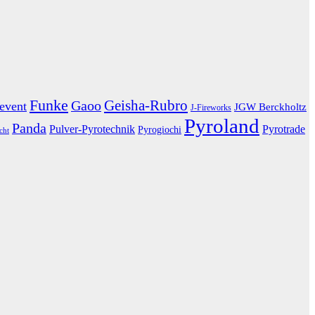
Funke
Geisha-Rubro
Gaoo
eevent
JGW Berckholtz
J-Fireworks
Pyroland
Panda
Pulver-Pyrotechnik
Pyrotrade
Pyrogiochi
cht