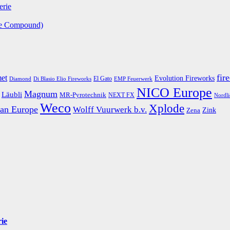
erie
le Compound)
fir
et
Evolution Fireworks
El Gato
Diamond
EMP Feuerwerk
Di Blasio Elio Fireworks
NICO Europe
Magnum
Läubli
MR-Pyrotechnik
NEXT FX
Nordli
Weco
Xplode
an Europe
Wolff Vuurwerk b.v.
Zink
Zena
rie