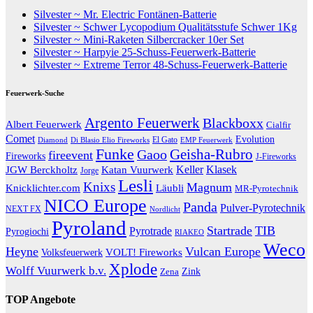
Silvester ~ Mr. Electric Fontänen-Batterie
Silvester ~ Schwer Lycopodium Qualitätsstufe Schwer 1Kg
Silvester ~ Mini-Raketen Silbercracker 10er Set
Silvester ~ Harpyie 25-Schuss-Feuerwerk-Batterie
Silvester ~ Extreme Terror 48-Schuss-Feuerwerk-Batterie
Feuerwerk-Suche
Argento Feuerwerk
Blackboxx
Albert Feuerwerk
Cialfir
Comet
Evolution
El Gato
Diamond
EMP Feuerwerk
Di Blasio Elio Fireworks
Funke
Geisha-Rubro
Gaoo
fireevent
Fireworks
J-Fireworks
Katan Vuurwerk
Keller
Klasek
JGW Berckholtz
Jorge
Lesli
Knixs
Magnum
Knicklichter.com
Läubli
MR-Pyrotechnik
NICO Europe
Panda
Pulver-Pyrotechnik
NEXT FX
Nordlicht
Pyroland
Startrade
TIB
Pyrotrade
Pyrogiochi
RIAKEO
Weco
Heyne
Vulcan Europe
VOLT! Fireworks
Volksfeuerwerk
Xplode
Wolff Vuurwerk b.v.
Zink
Zena
TOP Angebote