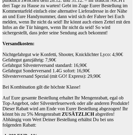
pünktlich zwischen dem 28.12. und 31.12. – Ihr braucht NICHT
drei Tage zu Hause zu warten! Gebt im Zuge Eurer Bestellung im
Kommentarfeld einfach eine alternative Lieferadresse in der Nähe
an und Eure Handynummer, dann wird sich der Fahrer bei Euch
melden, wenn Ihr nicht da seid! Ihr könnt auch einen Zettel mit den
Infos an die Tür hängen, wenn Ihr nicht da seid! So wird
sichergestellt, dass jeder seine Sendung auch bekommt!
Versandkosten:
Nichtgefahrgut wie Konfetti, Shooter, Knicklichter Lyco: 4,90€
Gefahrgut ganzjährig: 7,90€
Gefahrgut Silvesterversand standard: 16,90€
Gefahrgut Sonderversand 1.4G sofort: 16,90€
Silvesterversand Spezial (mit GO! Express): 29,90€
Bei Kombination gilt die höchste Klasse!
Auf Eure gesamte Bestellung erhaltet Ihr Mengenrabatt, egal ob
Top-Angebot, oder Silvesterfeuerwerk oder alle anderen Produkte!
Dieser Rabatt wird am Ende von Eurer Bestellung abgezogen! Ihr
könnt bis zu 5% Mengenrabatt
ZUSÄTZLICH
abgreifen!
Abhängig vom Wert Deiner Bestellung erhältst Du bei uns
folgenden Rabatt: