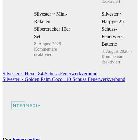
für
deaktiviert
Mr.
Silvester
Electric
~
Fontänen-
Silvester ~ Mini-
Silvester ~
Schwer
Batterie
Raketen
Harpyie 25-
Lycopodiu
Qualitätsst
Silbercracker 10er
Schuss-
Schwer
Set
Feuerwerk-
1Kg
8. August 2026
Batterie
Kommentare
8. August 2026
für
deaktiviert
Kommentare
Silvester
für
deaktiviert
~
Silvester
Mini-
~
Beitragsnavigation
Silvester ~ Hexer 84-Schuss-Feuerwerkverbund
Raketen
Harpyie
Silvester ~ Golden Palm Coco 110-Schuss-Feuerwerkverbund
Silbercracker
25-
10er
Schuss-
Set
Feuerwerk
Batterie
Von
Feuerwerker