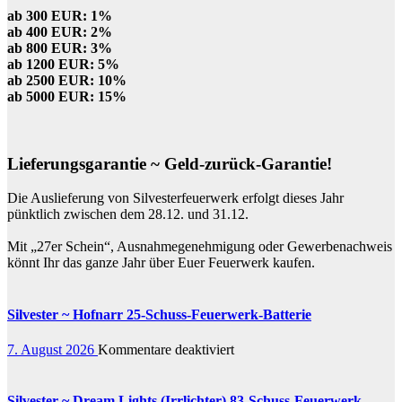
ab 300 EUR: 1%
ab 400 EUR: 2%
ab 800 EUR: 3%
ab 1200 EUR: 5%
ab 2500 EUR: 10%
ab 5000 EUR: 15%
Lieferungsgarantie ~ Geld-zurück-Garantie!
Die Auslieferung von Silvesterfeuerwerk erfolgt dieses Jahr
pünktlich zwischen dem 28.12. und 31.12.
Mit „27er Schein“, Ausnahmegenehmigung oder Gewerbenachweis
könnt Ihr das ganze Jahr über Euer Feuerwerk kaufen.
Silvester ~ Hofnarr 25-Schuss-Feuerwerk-Batterie
für
7. August 2026
Kommentare deaktiviert
Silvester
~
Hofnarr
Silvester ~ Dream Lights (Irrlichter) 83-Schuss-Feuerwerk-