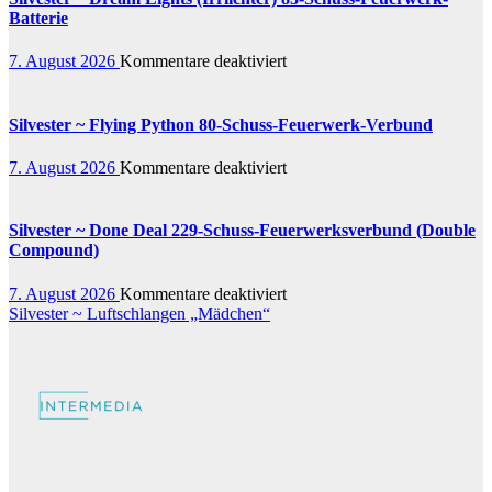
25-
Batterie
Schuss-
Feuerwerk-
für
7. August 2026
Kommentare deaktiviert
Batterie
Silvester
~
Dream
Silvester ~ Flying Python 80-Schuss-Feuerwerk-Verbund
Lights
(Irrlichter)
für
7. August 2026
Kommentare deaktiviert
83-
Silvester
Schuss-
~
Feuerwerk-
Flying
Silvester ~ Done Deal 229-Schuss-Feuerwerksverbund (Double
Batterie
Python
Compound)
80-
Schuss-
für
7. August 2026
Kommentare deaktiviert
Feuerwerk-
Beitragsnavigation
Silvester
Silvester ~ Luftschlangen „Mädchen“
Verbund
~
Done
Deal
229-
Schuss-
Feuerwerksverbund
(Double
Compound)