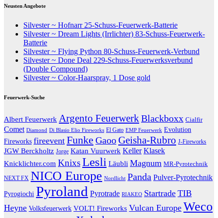
Neusten Angebote
Silvester ~ Hofnarr 25-Schuss-Feuerwerk-Batterie
Silvester ~ Dream Lights (Irrlichter) 83-Schuss-Feuerwerk-
Batterie
Silvester ~ Flying Python 80-Schuss-Feuerwerk-Verbund
Silvester ~ Done Deal 229-Schuss-Feuerwerksverbund
(Double Compound)
Silvester ~ Color-Haarspray, 1 Dose gold
Feuerwerk-Suche
Argento Feuerwerk
Blackboxx
Albert Feuerwerk
Cialfir
Comet
Evolution
El Gato
Diamond
EMP Feuerwerk
Di Blasio Elio Fireworks
Funke
Geisha-Rubro
Gaoo
fireevent
Fireworks
J-Fireworks
Katan Vuurwerk
Keller
Klasek
JGW Berckholtz
Jorge
Lesli
Knixs
Magnum
Knicklichter.com
Läubli
MR-Pyrotechnik
NICO Europe
Panda
Pulver-Pyrotechnik
NEXT FX
Nordlicht
Pyroland
Startrade
TIB
Pyrotrade
Pyrogiochi
RIAKEO
Weco
Heyne
Vulcan Europe
VOLT! Fireworks
Volksfeuerwerk