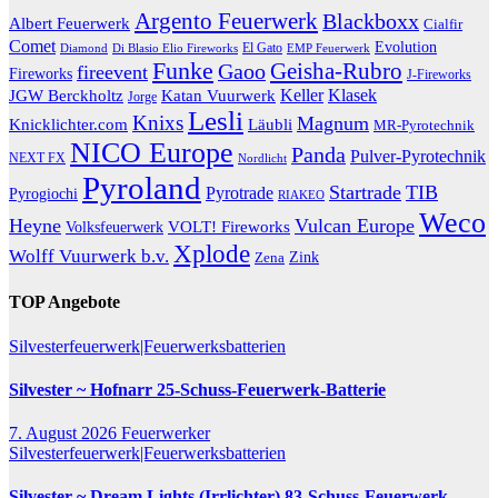
Argento Feuerwerk
Blackboxx
Albert Feuerwerk
Cialfir
Comet
Evolution
El Gato
Diamond
EMP Feuerwerk
Di Blasio Elio Fireworks
Funke
Geisha-Rubro
Gaoo
fireevent
Fireworks
J-Fireworks
Katan Vuurwerk
Keller
Klasek
JGW Berckholtz
Jorge
Lesli
Knixs
Magnum
Knicklichter.com
Läubli
MR-Pyrotechnik
NICO Europe
Panda
Pulver-Pyrotechnik
NEXT FX
Nordlicht
Pyroland
Startrade
TIB
Pyrotrade
Pyrogiochi
RIAKEO
Weco
Heyne
Vulcan Europe
VOLT! Fireworks
Volksfeuerwerk
Xplode
Wolff Vuurwerk b.v.
Zink
Zena
TOP Angebote
Silvesterfeuerwerk|Feuerwerksbatterien
Silvester ~ Hofnarr 25-Schuss-Feuerwerk-Batterie
7. August 2026
Feuerwerker
Silvesterfeuerwerk|Feuerwerksbatterien
Silvester ~ Dream Lights (Irrlichter) 83-Schuss-Feuerwerk-