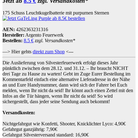
Jetzt ab
8.5 €
zzgl. Versandkosten*
175 Schuss Leuchtkugelbatterie mit purpurnen Sternen
AEN:
4262363231316
Hersteller:
Argento Feuerwerk
Bestellen:
8.5 €
zzgl. Versandkosten*
—> Hier gehts
direkt zum Shop
<---
Die Auslieferung von Silvesterfeuerwerk erfolgt dieses Jahr
pünktlich zwischen dem 28.12. und 31.12. – Ihr braucht NICHT
drei Tage zu Hause zu warten! Gebt im Zuge Eurer Bestellung im
Kommentarfeld einfach eine alternative Lieferadresse in der Nähe
an und Eure Handynummer, dann wird sich der Fahrer bei Euch
melden, wenn Ihr nicht da seid! Ihr könnt auch einen Zettel mit den
Infos an die Tür hängen, wenn Ihr nicht da seid! So wird
sichergestellt, dass jeder seine Sendung auch bekommt!
Versandkosten:
Nichtgefahrgut wie Konfetti, Shooter, Knicklichter Lyco: 4,90€
Gefahrgut ganzjährig: 7,90€
Gefahrgut Silvesterversand standard: 16,90€