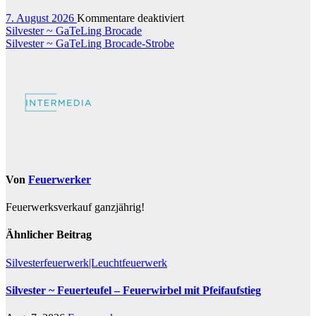
Schuss-
für
7. August 2026
Kommentare deaktiviert
Feuerwerk-
Beitragsnavigation
Silvester
Silvester ~ GaTeLing Brocade
Verbund
~
Silvester ~ GaTeLing Brocade-Strobe
Done
Deal
229-
Schuss-
Feuerwerksverbund
(Double
Compound)
Von
Feuerwerker
Feuerwerksverkauf ganzjährig!
Ähnlicher Beitrag
Silvesterfeuerwerk|Leuchtfeuerwerk
Silvester ~ Feuerteufel – Feuerwirbel mit Pfeifaufstieg