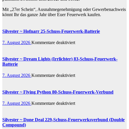
Mit „27er Schein“, Ausnahmegenehmigung oder Gewerbenachweis
könnt Ihr das ganze Jahr über Euer Feuerwerk kaufen.
Silvester ~ Hofnarr 25-Schuss-Feuerwerk-Batterie
für
7. August 2026
Kommentare deaktiviert
Silvester
~
Hofnarr
Silvester ~ Dream Lights (Irrlichter) 83-Schuss-Feuerwerk-
25-
Batterie
Schuss-
Feuerwerk-
für
7. August 2026
Kommentare deaktiviert
Batterie
Silvester
~
Dream
Silvester ~ Flying Python 80-Schuss-Feuerwerk-Verbund
Lights
(Irrlichter)
für
7. August 2026
Kommentare deaktiviert
83-
Silvester
Schuss-
~
Feuerwerk-
Flying
Silvester ~ Done Deal 229-Schuss-Feuerwerksverbund (Double
Batterie
Python
Compound)
80-