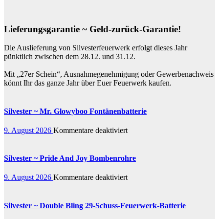
Lieferungsgarantie ~ Geld-zurück-Garantie!
Die Auslieferung von Silvesterfeuerwerk erfolgt dieses Jahr
pünktlich zwischen dem 28.12. und 31.12.
Mit „27er Schein“, Ausnahmegenehmigung oder Gewerbenachweis
könnt Ihr das ganze Jahr über Euer Feuerwerk kaufen.
Silvester ~ Mr. Glowyboo Fontänenbatterie
für
9. August 2026
Kommentare deaktiviert
Silvester
~
Mr.
Silvester ~ Pride And Joy Bombenrohre
Glowyboo
Fontänenbatterie
für
9. August 2026
Kommentare deaktiviert
Silvester
~
Pride
Silvester ~ Double Bling 29-Schuss-Feuerwerk-Batterie
And