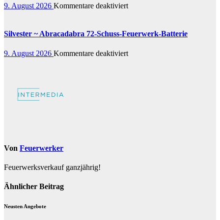
Joy
für
9. August 2026
Kommentare deaktiviert
Bombenrohre
Silvester
~
Double
Silvester ~ Abracadabra 72-Schuss-Feuerwerk-Batterie
Bling
29-
für
9. August 2026
Kommentare deaktiviert
Schuss-
Silvester
Feuerwerk-
~
Batterie
Abracadabra
72-
Schuss-
Feuerwerk-
Batterie
Von
Feuerwerker
Feuerwerksverkauf ganzjährig!
Ähnlicher Beitrag
Neusten Angebote