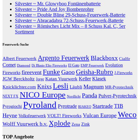
Silvester ~ Mr. Glowyboo Fontänenbatterie
Silvester ~ Pride And Joy Bombenrohre
Silvester ~ Double Bling 29-Schuss-Feuerwerk-Batterie
Silvester ~ Abracadabra 72-Schuss-Feuerwerk-Batterie
Silvester ~ Römisches Licht Mix – 8 Schuss Kal. C, 5er
Sortiment
Feuerwerk-Suche
Argento Feuerwerk
Blackboxx
Albert Feuerwerk
Cialfir
Comet
Evolution
El Gato
Diamond
EMP Feuerwerk
Di Blasio Elio Fireworks
Funke
Geisha-Rubro
Gaoo
fireevent
Fireworks
J-Fireworks
Katan Vuurwerk
Keller
Klasek
JGW Berckholtz
Jorge
Lesli
Knixs
Magnum
Knicklichter.com
Läubli
MR-Pyrotechnik
NICO Europe
Panda
Pulver-Pyrotechnik
NEXT FX
Nordlicht
Pyroland
Startrade
TIB
Pyrotrade
Pyrogiochi
RIAKEO
Weco
Heyne
Vulcan Europe
VOLT! Fireworks
Volksfeuerwerk
Xplode
Wolff Vuurwerk b.v.
Zink
Zena
TOP Angebote