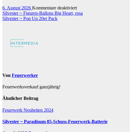
Hammer
100-
für
6. August 2026
Kommentare deaktiviert
Schuss-
Beitragsnavigation
Silvester
Silvester ~ Figuren-Ballons Big Heart, rosa
Feuerwerk-
~
Silvester ~ Pop Up 20er Pack
Verbund
1..
2..
3..
BOOOOOOM
Von
Feuerwerker
Feuerwerksverkauf ganzjährig!
Ähnlicher Beitrag
Feuerwerk Neuheiten 2024
Silvester ~ Paradisum 85-Schuss-Feuerwerk-Batterie