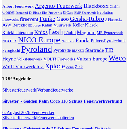
Argento Feuerwerk
Blackboxx
Albert Feuerwerk
Cialfir
Comet
Evolution
El Gato
Diamond
EMP Feuerwerk
Di Blasio Elio Fireworks
Funke
Geisha-Rubro
Gaoo
fireevent
Fireworks
J-Fireworks
Katan Vuurwerk
Keller
Klasek
JGW Berckholtz
Jorge
Lesli
Knixs
Magnum
Knicklichter.com
Läubli
MR-Pyrotechnik
NICO Europe
Panda
Pulver-Pyrotechnik
NEXT FX
Nordlicht
Pyroland
Startrade
TIB
Pyrotrade
Pyrogiochi
RIAKEO
Weco
Heyne
Vulcan Europe
VOLT! Fireworks
Volksfeuerwerk
Xplode
Wolff Vuurwerk b.v.
Zink
Zena
TOP Angebote
Silvesterfeuerwerk|Verbundfeuerwerke
Silvester ~ Golden Palm Coco 110-Schuss-Feuerwerkverbund
6. August 2026
Feuerwerker
Silvesterfeuerwerk|Feuerwerksbatterien
Silvester ~ Geisterstunde 25-Schuss-Feuerwerk-Batterie