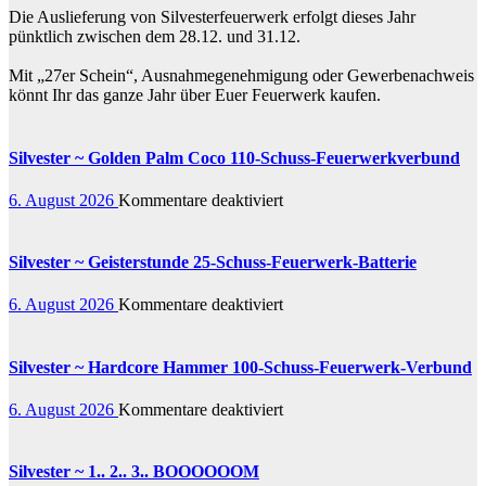
Die Auslieferung von Silvesterfeuerwerk erfolgt dieses Jahr
pünktlich zwischen dem 28.12. und 31.12.
Mit „27er Schein“, Ausnahmegenehmigung oder Gewerbenachweis
könnt Ihr das ganze Jahr über Euer Feuerwerk kaufen.
Silvester ~ Golden Palm Coco 110-Schuss-Feuerwerkverbund
für
6. August 2026
Kommentare deaktiviert
Silvester
~
Golden
Silvester ~ Geisterstunde 25-Schuss-Feuerwerk-Batterie
Palm
Coco
für
6. August 2026
Kommentare deaktiviert
110-
Silvester
Schuss-
~
Feuerwerkverbund
Geisterstunde
Silvester ~ Hardcore Hammer 100-Schuss-Feuerwerk-Verbund
25-
Schuss-
für
6. August 2026
Kommentare deaktiviert
Feuerwerk-
Silvester
Batterie
~
Hardcore
Silvester ~ 1.. 2.. 3.. BOOOOOOM