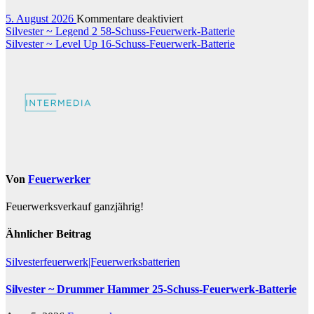
Biest
120-
für
5. August 2026
Kommentare deaktiviert
Schuss-
Beitragsnavigation
Silvester
Silvester ~ Legend 2 58-Schuss-Feuerwerk-Batterie
Feuerwerkverbund
~
Silvester ~ Level Up 16-Schuss-Feuerwerk-Batterie
La
Mamba
140-
Schuss-
Feuerwerk-
Verbund
Von
Feuerwerker
Feuerwerksverkauf ganzjährig!
Ähnlicher Beitrag
Silvesterfeuerwerk|Feuerwerksbatterien
Silvester ~ Drummer Hammer 25-Schuss-Feuerwerk-Batterie