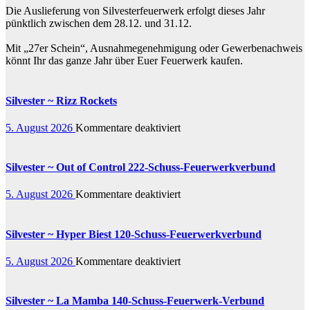
Die Auslieferung von Silvesterfeuerwerk erfolgt dieses Jahr
pünktlich zwischen dem 28.12. und 31.12.
Mit „27er Schein“, Ausnahmegenehmigung oder Gewerbenachweis
könnt Ihr das ganze Jahr über Euer Feuerwerk kaufen.
Silvester ~ Rizz Rockets
für
5. August 2026
Kommentare deaktiviert
Silvester
~
Rizz
Silvester ~ Out of Control 222-Schuss-Feuerwerkverbund
Rockets
für
5. August 2026
Kommentare deaktiviert
Silvester
~
Out
Silvester ~ Hyper Biest 120-Schuss-Feuerwerkverbund
of
Control
für
5. August 2026
Kommentare deaktiviert
222-
Silvester
Schuss-
~
Feuerwerkverbund
Hyper
Silvester ~ La Mamba 140-Schuss-Feuerwerk-Verbund